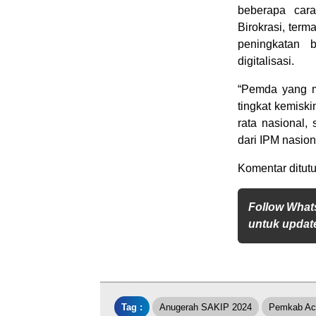
beberapa car
Birokrasi, ter
peningkatan 
digitalisasi.
“Pemda yang m
tingkat kemisk
rata nasional,
dari IPM nasion
Komentar ditutu
Follow What
untuk update
Tag :
Anugerah SAKIP 2024
Pemkab Ac