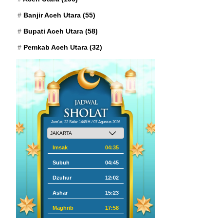
Banjir Aceh Utara
(55)
Bupati Aceh Utara
(58)
Pemkab Aceh Utara
(32)
Jum'at, 22 Safar 1448 H / 07 Agustus 2026
Imsak
04:35
Subuh
04:45
Dzuhur
12:02
Ashar
15:23
Maghrib
17:58