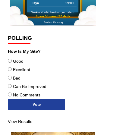
Isya
19:09
Waktu sholat berikutnya dalam:
0 jam 58 menit 26 detik
Sumber: Kemenag
POLLING
How Is My Site?
Good
Excellent
Bad
Can Be Improved
No Comments
View Results