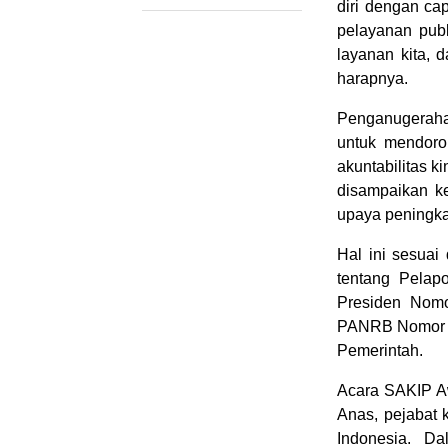
diri dengan cap
pelayanan pub
layanan kita, d
harapnya.
Penganugeraha
untuk mendoron
akuntabilitas 
disampaikan ke
upaya peningkat
Hal ini sesua
tentang Pelap
Presiden Nomo
PANRB Nomor 88
Pemerintah.
Acara SAKIP Aw
Anas, pejabat k
Indonesia. D