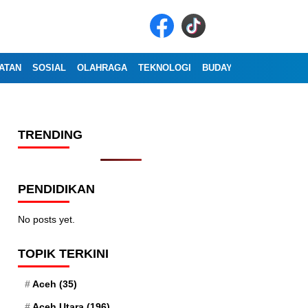
ATAN
SOSIAL
OLAHRAGA
TEKNOLOGI
BUDAYA
WISATA
OP
TRENDING
PENDIDIKAN
No posts yet.
TOPIK TERKINI
Aceh
(35)
Aceh Utara
(196)