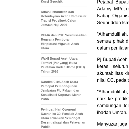
Pejabat Bupat
Kursi Geuchik
Adamy, MPd, me
Dinas Pendidikan dan
Kabag Organis
Kebudayaan Aceh Utara Gelar
Tradisi Peusijuek Calon
Seunuddon Ism
Jamaah Haji 2026
“Alhamdulillah
BPMA dan PGE Sosialisasikan
Rencana Pemboran
semua pihak di
Eksplorasi Migas di Aceh
dalam penilaian
Utara
Wakil Bupati Aceh Utara
Pj Bupati Aceh
Tarmizi (Panyang) Buka
keras seluru
Pelatihan Kader Ulama (PKU)
Tahun 2026
akuntabilitas k
nilai CC, pada 
Dandim 0103/Aceh Utara
Percepat Pembangunan
Jembatan Plu Pakam dan
“Alhamdulillah,
Sosialisasi Koperasi Merah
naik ke predik
Putih
sambungan tel
Peringati Hari Otonomi
ibadah Umrah.
Daerah ke-30, Pemkab Aceh
Utara Tekankan Semangat
Desentralisasi dan Pelayanan
Mahyuzar juga 
Publik