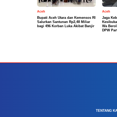
Aceh
Aceh
Bupati Aceh Utara dan Kemensos RI
Jaga Keb
Salurkan Santunan Rp2,48 Miliar
Kesibuka
bagi 496 Korban Luka Akibat Banjir
Wa Berol
DPW Part
TENTANG K