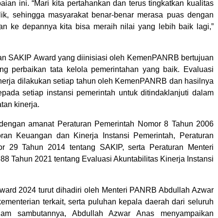
aian ini. “Mari kita pertahankan dan terus tingkatkan kualitas
lik, sehingga masyarakat benar-benar merasa puas dengan
an ke depannya kita bisa meraih nilai yang lebih baik lagi,”
n SAKIP Award yang diinisiasi oleh KemenPANRB bertujuan
g perbaikan tata kelola pemerintahan yang baik. Evaluasi
kinerja dilakukan setiap tahun oleh KemenPANRB dan hasilnya
pada setiap instansi pemerintah untuk ditindaklanjuti dalam
an kinerja.
i dengan amanat Peraturan Pemerintah Nomor 8 Tahun 2006
oran Keuangan dan Kinerja Instansi Pemerintah, Peraturan
r 29 Tahun 2014 tentang SAKIP, serta Peraturan Menteri
 Tahun 2021 tentang Evaluasi Akuntabilitas Kinerja Instansi
ard 2024 turut dihadiri oleh Menteri PANRB Abdullah Azwar
ementerian terkait, serta puluhan kepala daerah dari seluruh
alam sambutannya, Abdullah Azwar Anas menyampaikan