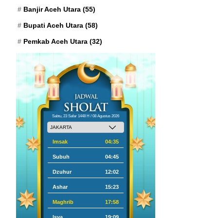
Banjir Aceh Utara
(55)
Bupati Aceh Utara
(58)
Pemkab Aceh Utara
(32)
Sabtu, 23 Safar 1448 H / 08 Agustus 2026
Imsak
04:35
Subuh
04:45
Dzuhur
12:02
Ashar
15:23
Maghrib
17:58
Isya
19:09