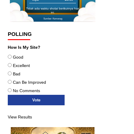
Tidak ada waktu sholat berikutnya hari
ini.
Sumber: Kemenag
POLLING
How Is My Site?
Good
Excellent
Bad
Can Be Improved
No Comments
View Results