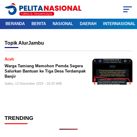
BERANDA
BERITA
NASIONAL
DAERAH
INTERNASIONAL
Topik
AlurJambu
Aceh
Warga Tamiang Memohon Pemda Segera
Salurkan Bantuan ke Tiga Desa Terdampak
Banjir
Sabtu, 13 Desember 2025 - 18:25 WIB
TRENDING