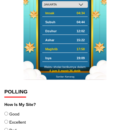
Imsak
04:34
Subuh
04:44
Dzuhur
12:02
Ashar
15:22
Maghrib
17:58
Isya
19:09
Waktu sholat berikutnya dalam:
4 jam 0 menit 35 detik
Sumber: Kemenag
POLLING
How Is My Site?
Good
Excellent