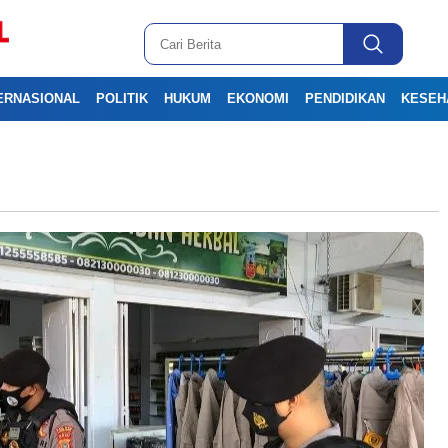
ERNASIONAL
POLITIK
HUKUM
EKONOMI
PENDIDIKAN
KESEH