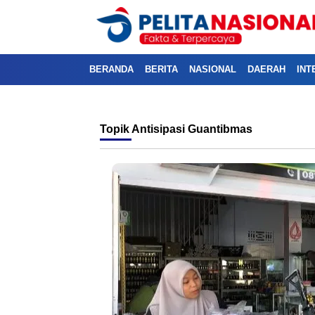
BERANDA
BERITA
NASIONAL
DAERAH
INT
Topik
Antisipasi Guantibmas