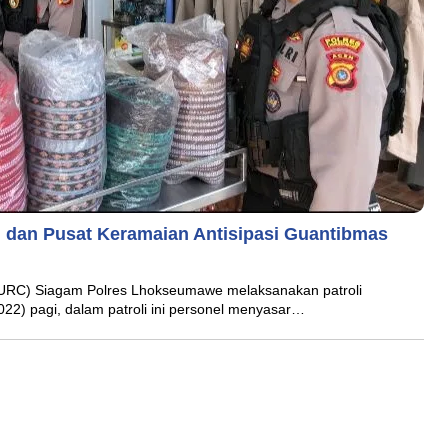
 dan Pusat Keramaian Antisipasi Guantibmas
(URC) Siagam Polres Lhokseumawe melaksanakan patroli
022) pagi, dalam patroli ini personel menyasar…