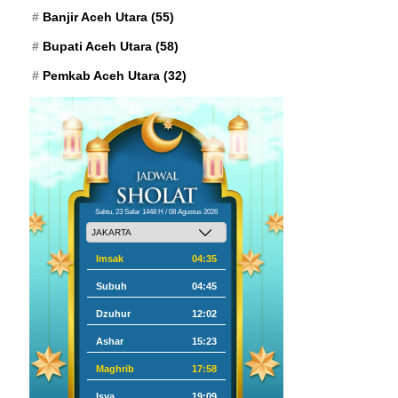
Banjir Aceh Utara
(55)
Bupati Aceh Utara
(58)
Pemkab Aceh Utara
(32)
Sabtu, 23 Safar 1448 H / 08 Agustus 2026
Imsak
04:35
Subuh
04:45
Dzuhur
12:02
Ashar
15:23
Maghrib
17:58
Isya
19:09