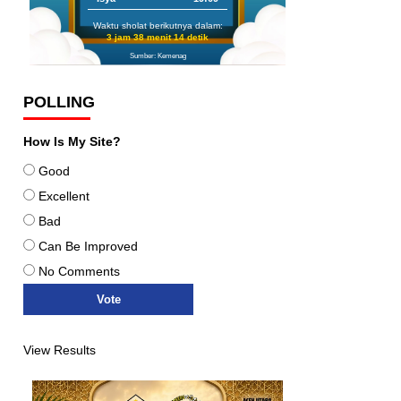
Waktu sholat berikutnya dalam:
3 jam 38 menit 13 detik
Sumber: Kemenag
POLLING
How Is My Site?
Good
Excellent
Bad
Can Be Improved
No Comments
View Results