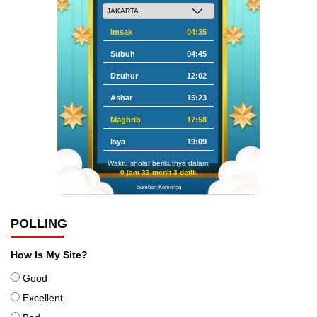
Imsak
04:35
Subuh
04:45
Dzuhur
12:02
Ashar
15:23
Maghrib
17:58
Isya
19:09
Waktu sholat berikutnya dalam:
0 jam 33 menit 3 detik
Sumber: Kemenag
POLLING
How Is My Site?
Good
Excellent