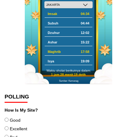
Imsak
04:34
Subuh
04:44
Dzuhur
12:02
Ashar
15:22
Maghrib
17:58
Isya
19:09
Waktu sholat berikutnya dalam:
1 jam 28 menit 19 detik
Sumber: Kemenag
POLLING
How Is My Site?
Good
Excellent