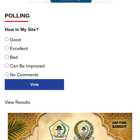
POLLING
How Is My Site?
Good
Excellent
Bad
Can Be Improved
No Comments
View Results