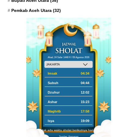
Bupati Aceh Utara
(58)
Pemkab Aceh Utara
(32)
Ahad, 24 Safar 1448 H / 09 Agustus 2026
Imsak
04:34
Subuh
04:44
Dzuhur
12:02
Ashar
15:23
Maghrib
17:58
Isya
19:09
Tidak ada waktu sholat berikutnya hari ini.
Sumber: Kemenag