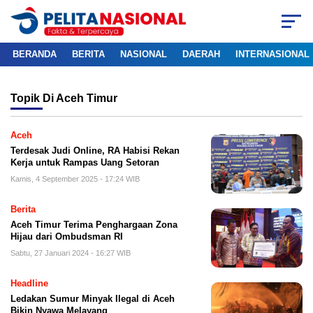
BERANDA
BERITA
NASIONAL
DAERAH
INTERNASIONAL
Topik
Di Aceh Timur
Aceh
Terdesak Judi Online, RA Habisi Rekan
Kerja untuk Rampas Uang Setoran
Kamis, 4 September 2025 - 17:24 WIB
Berita
Aceh Timur Terima Penghargaan Zona
Hijau dari Ombudsman RI
Sabtu, 27 Januari 2024 - 16:27 WIB
Headline
Ledakan Sumur Minyak Ilegal di Aceh
Bikin Nyawa Melayang