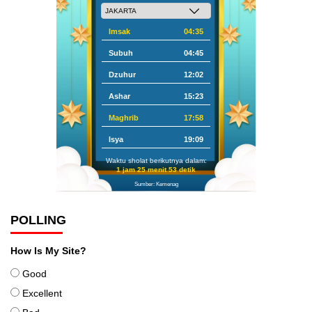
Imsak
04:35
Subuh
04:45
Dzuhur
12:02
Ashar
15:23
Maghrib
17:58
Isya
19:09
Waktu sholat berikutnya dalam:
1 jam 25 menit 52 detik
Sumber: Kemenag
POLLING
How Is My Site?
Good
Excellent