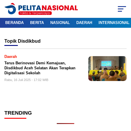
BERANDA
BERITA
NASIONAL
DAERAH
INTERNASIONAL
Topik
Disdikbud
Daerah
Terus Berinovasi Demi Kemajuan,
Disdikbud Aceh Selatan Akan Terapkan
Digitalisasi Sekolah
Rabu, 16 Juli 2025 - 17:02 WIB
TRENDING