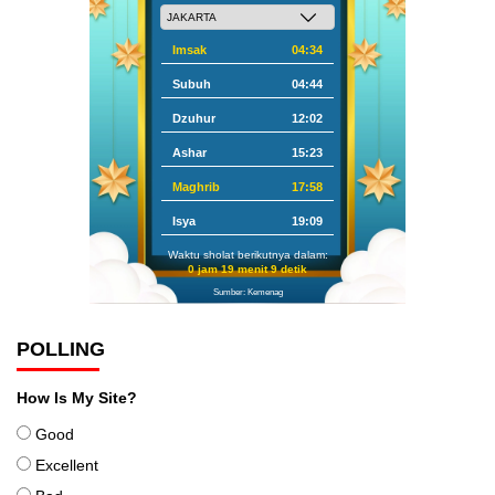
Imsak
04:34
Subuh
04:44
Dzuhur
12:02
Ashar
15:23
Maghrib
17:58
Isya
19:09
Waktu sholat berikutnya dalam:
0 jam 19 menit 9 detik
Sumber: Kemenag
POLLING
How Is My Site?
Good
Excellent