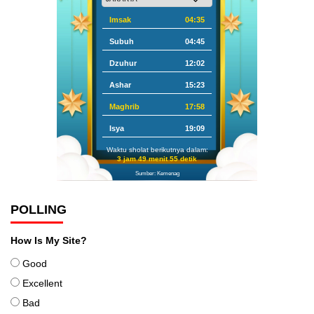
Imsak
04:35
Subuh
04:45
Dzuhur
12:02
Ashar
15:23
Maghrib
17:58
Isya
19:09
Waktu sholat berikutnya dalam:
3 jam 49 menit 54 detik
Sumber: Kemenag
POLLING
How Is My Site?
Good
Excellent
Bad