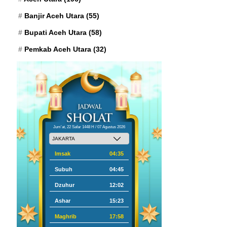
Banjir Aceh Utara
(55)
Bupati Aceh Utara
(58)
Pemkab Aceh Utara
(32)
Jum'at, 22 Safar 1448 H / 07 Agustus 2026
Imsak
04:35
Subuh
04:45
Dzuhur
12:02
Ashar
15:23
Maghrib
17:58