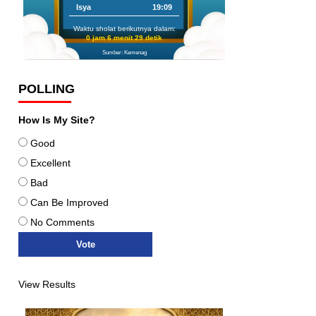
Isya
19:09
Waktu sholat berikutnya dalam:
0 jam 6 menit 28 detik
Sumber: Kemenag
POLLING
How Is My Site?
Good
Excellent
Bad
Can Be Improved
No Comments
View Results