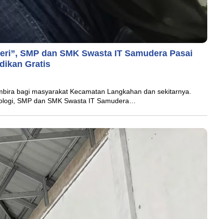
geri”, SMP dan SMK Swasta IT Samudera Pasai
dikan Gratis
ra bagi masyarakat Kecamatan Langkahan dan sekitarnya.
knologi, SMP dan SMK Swasta IT Samudera…