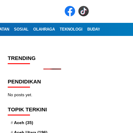
ATAN
SOSIAL
OLAHRAGA
TEKNOLOGI
BUDAYA
WISATA
OP
TRENDING
PENDIDIKAN
No posts yet.
TOPIK TERKINI
Aceh
(35)
Aceh Utara
(196)