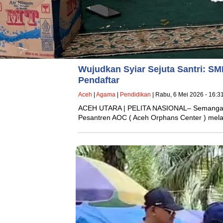
Wujudkan Syiar Sejuta Santri: S
Pendaftar
Aceh
|
Agama
|
Pendidikan
| Rabu, 6 Mei 2026 - 16:3
ACEH UTARA | PELITA NASIONAL– Semangat p
Pesantren AOC ( Aceh Orphans Center ) mela