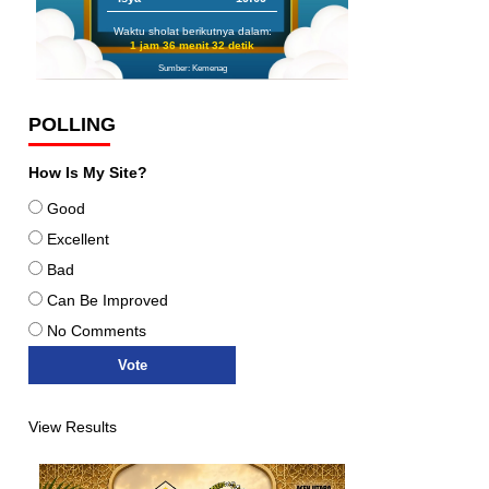
Waktu sholat berikutnya dalam:
1 jam 36 menit 31 detik
Sumber: Kemenag
POLLING
How Is My Site?
Good
Excellent
Bad
Can Be Improved
No Comments
View Results