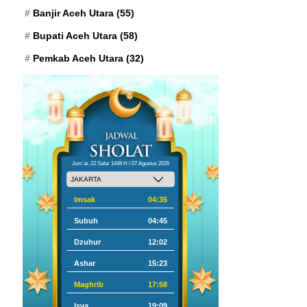
Banjir Aceh Utara
(55)
Bupati Aceh Utara
(58)
Pemkab Aceh Utara
(32)
Jum'at, 22 Safar 1448 H / 07 Agustus 2026
Imsak
04:35
Subuh
04:45
Dzuhur
12:02
Ashar
15:23
Maghrib
17:58
Isya
19:09