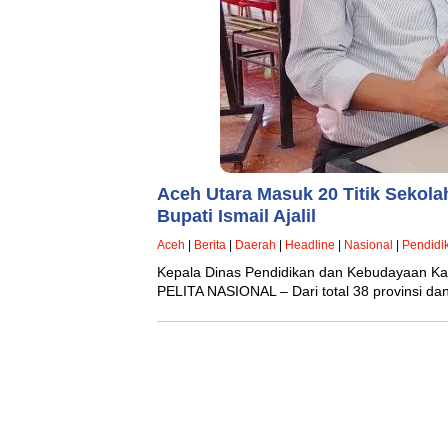
Aceh Utara Masuk 20 Titik Sekola
Bupati Ismail Ajalil
Aceh
|
Berita
|
Daerah
|
Headline
|
Nasional
|
Pendidi
Kepala Dinas Pendidikan dan Kebudayaan Ka
PELITA NASIONAL – Dari total 38 provinsi da