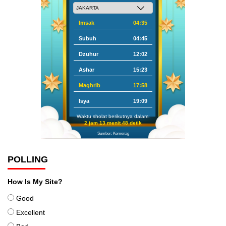
Imsak
04:35
Subuh
04:45
Dzuhur
12:02
Ashar
15:23
Maghrib
17:58
Isya
19:09
Waktu sholat berikutnya dalam:
2 jam 13 menit 47 detik
Sumber: Kemenag
POLLING
How Is My Site?
Good
Excellent