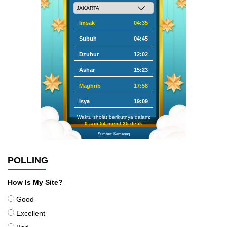
Imsak
04:35
Subuh
04:45
Dzuhur
12:02
Ashar
15:23
Maghrib
17:58
Isya
19:09
Waktu sholat berikutnya dalam:
0 jam 54 menit 24 detik
Sumber: Kemenag
POLLING
How Is My Site?
Good
Excellent