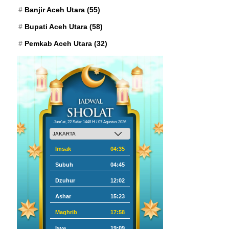
Banjir Aceh Utara
(55)
Bupati Aceh Utara
(58)
Pemkab Aceh Utara
(32)
Jum'at, 22 Safar 1448 H / 07 Agustus 2026
Imsak
04:35
Subuh
04:45
Dzuhur
12:02
Ashar
15:23
Maghrib
17:58
Isya
19:09