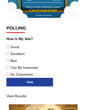
Waktu sholat berikutnya dalam:
1 jam 47 menit 13 detik
Sumber: Kemenag
POLLING
How Is My Site?
Good
Excellent
Bad
Can Be Improved
No Comments
View Results