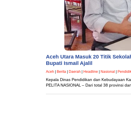
Aceh Utara Masuk 20 Titik Sekola
Bupati Ismail Ajalil
Aceh
|
Berita
|
Daerah
|
Headline
|
Nasional
|
Pendidi
Kepala Dinas Pendidikan dan Kebudayaan Ka
PELITA NASIONAL – Dari total 38 provinsi da