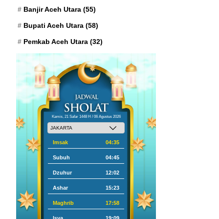
Banjir Aceh Utara
(55)
Bupati Aceh Utara
(58)
Pemkab Aceh Utara
(32)
Kamis, 21 Safar 1448 H / 06 Agustus 2026
Imsak
04:35
Subuh
04:45
Dzuhur
12:02
Ashar
15:23
Maghrib
17:58
Isya
19:09