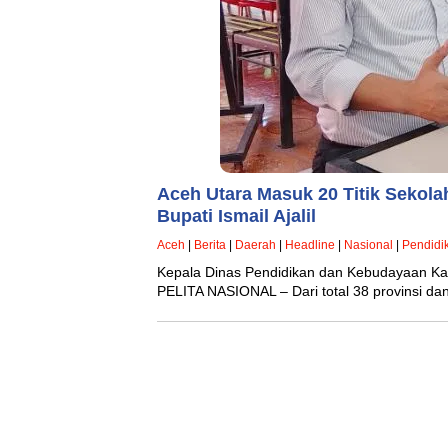
Aceh Utara Masuk 20 Titik Sekola
Bupati Ismail Ajalil
Aceh
|
Berita
|
Daerah
|
Headline
|
Nasional
|
Pendidi
Kepala Dinas Pendidikan dan Kebudayaan Ka
PELITA NASIONAL – Dari total 38 provinsi da