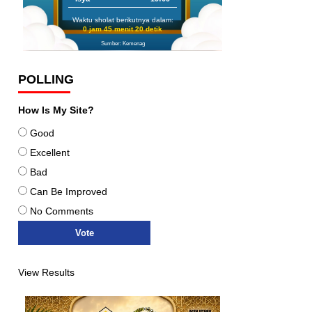
Waktu sholat berikutnya dalam:
0 jam 45 menit 19 detik
Sumber: Kemenag
POLLING
How Is My Site?
Good
Excellent
Bad
Can Be Improved
No Comments
View Results