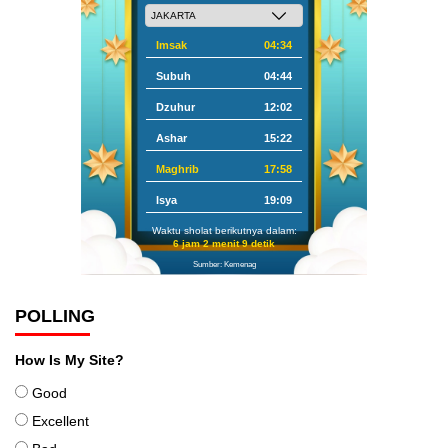
Imsak
04:34
Subuh
04:44
Dzuhur
12:02
Ashar
15:22
Maghrib
17:58
Isya
19:09
Waktu sholat berikutnya dalam:
6 jam 2 menit 8 detik
Sumber: Kemenag
POLLING
How Is My Site?
Good
Excellent