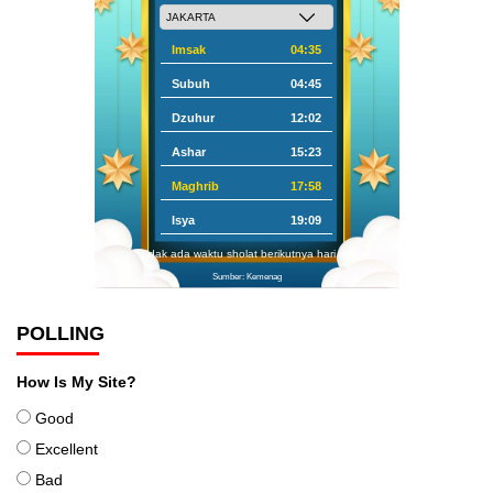
Imsak
04:35
Subuh
04:45
Dzuhur
12:02
Ashar
15:23
Maghrib
17:58
Isya
19:09
Tidak ada waktu sholat berikutnya hari ini.
Sumber: Kemenag
POLLING
How Is My Site?
Good
Excellent
Bad