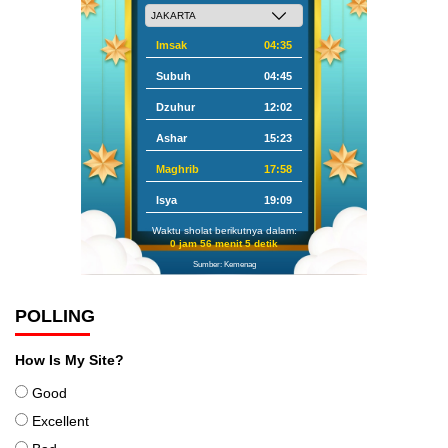
Imsak
04:35
Subuh
04:45
Dzuhur
12:02
Ashar
15:23
Maghrib
17:58
Isya
19:09
Waktu sholat berikutnya dalam:
0 jam 56 menit 4 detik
Sumber: Kemenag
POLLING
How Is My Site?
Good
Excellent