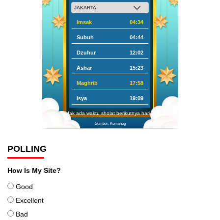
Imsak
04:34
Subuh
04:44
Dzuhur
12:02
Ashar
15:23
Maghrib
17:58
Isya
19:09
Tidak ada waktu sholat berikutnya hari ini.
Sumber: Kemenag
POLLING
How Is My Site?
Good
Excellent
Bad