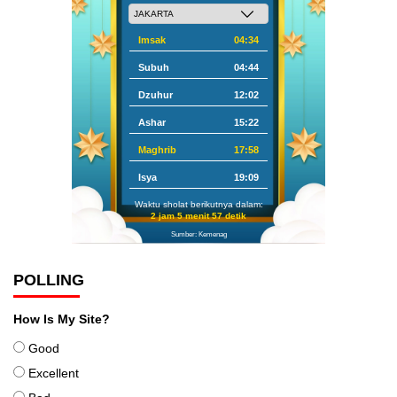
Imsak
04:34
Subuh
04:44
Dzuhur
12:02
Ashar
15:22
Maghrib
17:58
Isya
19:09
Waktu sholat berikutnya dalam:
2 jam 5 menit 56 detik
Sumber: Kemenag
POLLING
How Is My Site?
Good
Excellent