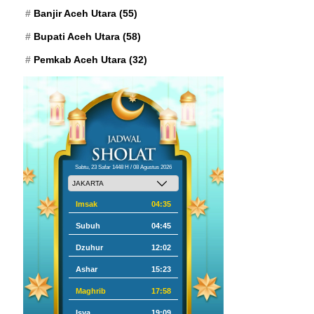
Banjir Aceh Utara
(55)
Bupati Aceh Utara
(58)
Pemkab Aceh Utara
(32)
Sabtu, 23 Safar 1448 H / 08 Agustus 2026
Imsak
04:35
Subuh
04:45
Dzuhur
12:02
Ashar
15:23
Maghrib
17:58
Isya
19:09