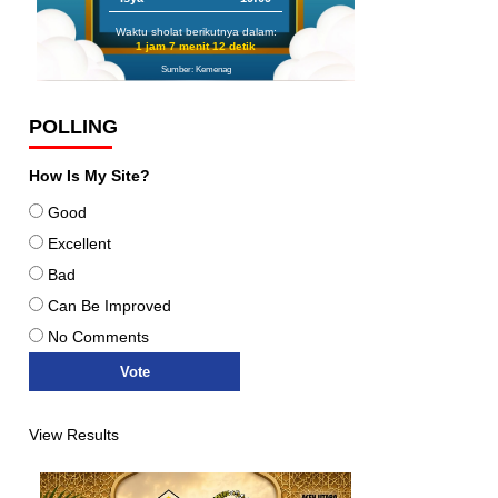
Waktu sholat berikutnya dalam:
1 jam 7 menit 11 detik
Sumber: Kemenag
POLLING
How Is My Site?
Good
Excellent
Bad
Can Be Improved
No Comments
View Results