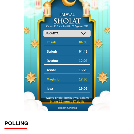
Kamis, 21 Safar 1448 H / 06 Agustus 2026
Imsak
04:35
Subuh
04:45
Dzuhur
12:02
Ashar
15:23
Maghrib
17:58
Isya
19:09
Waktu sholat berikutnya dalam:
0 jam 12 menit 46 detik
Sumber: Kemenag
POLLING