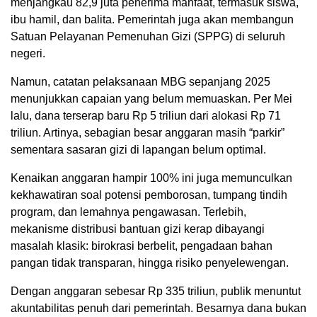
menjangkau 82,9 juta penerima manfaat, termasuk siswa,
ibu hamil, dan balita. Pemerintah juga akan membangun
Satuan Pelayanan Pemenuhan Gizi (SPPG) di seluruh
negeri.
Namun, catatan pelaksanaan MBG sepanjang 2025
menunjukkan capaian yang belum memuaskan. Per Mei
lalu, dana terserap baru Rp 5 triliun dari alokasi Rp 71
triliun. Artinya, sebagian besar anggaran masih “parkir”
sementara sasaran gizi di lapangan belum optimal.
Kenaikan anggaran hampir 100% ini juga memunculkan
kekhawatiran soal potensi pemborosan, tumpang tindih
program, dan lemahnya pengawasan. Terlebih,
mekanisme distribusi bantuan gizi kerap dibayangi
masalah klasik: birokrasi berbelit, pengadaan bahan
pangan tidak transparan, hingga risiko penyelewengan.
Dengan anggaran sebesar Rp 335 triliun, publik menuntut
akuntabilitas penuh dari pemerintah. Besarnya dana bukan