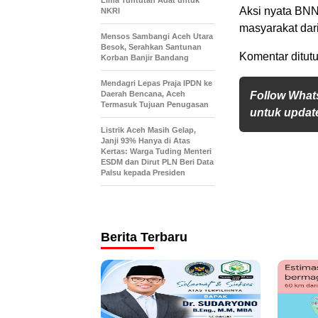
Lima Tuntutan Adat untuk
Aksi nyata BNN
NKRI
masyarakat dar
Mensos Sambangi Aceh Utara
Besok, Serahkan Santunan
Komentar ditutu
Korban Banjir Bandang
Mendagri Lepas Praja IPDN ke
Daerah Bencana, Aceh
Follow What
Termasuk Tujuan Penugasan
untuk update
Listrik Aceh Masih Gelap,
Janji 93% Hanya di Atas
Kertas: Warga Tuding Menteri
ESDM dan Dirut PLN Beri Data
Palsu kepada Presiden
Berita Terbaru