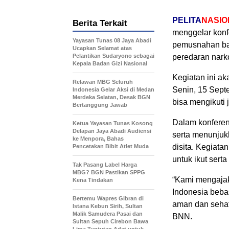
PELITA
NASIO
Berita Terkait
menggelar konf
Yayasan Tunas 08 Jaya Abadi
pemusnahan bar
Ucapkan Selamat atas
Pelantikan Sudaryono sebagai
peredaran nark
Kepala Badan Gizi Nasional
Kegiatan ini a
Relawan MBG Seluruh
Senin, 15 Sept
Indonesia Gelar Aksi di Medan
Merdeka Selatan, Desak BGN
bisa mengikuti 
Bertanggung Jawab
Dalam konferen
Ketua Yayasan Tunas Kosong
Delapan Jaya Abadi Audiensi
serta menunjuk
ke Menpora, Bahas
disita. Kegiata
Pencetakan Bibit Atlet Muda
untuk ikut sert
Tak Pasang Label Harga
MBG? BGN Pastikan SPPG
“Kami mengaja
Kena Tindakan
Indonesia beba
Bertemu Wapres Gibran di
aman dan sehat
Istana Kebun Sirih, Sultan
Malik Samudera Pasai dan
BNN.
Sultan Sepuh Cirebon Bawa