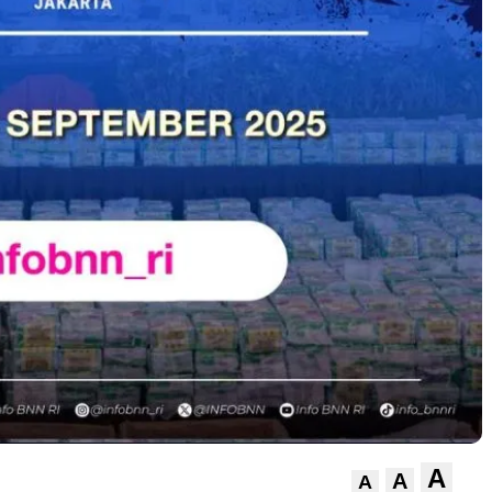
A
A
A