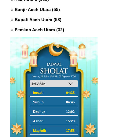
Banjir Aceh Utara
(55)
Bupati Aceh Utara
(58)
Pemkab Aceh Utara
(32)
Jum'at, 22 Safar 1448 H / 07 Agustus 2026
Imsak
04:35
Subuh
04:45
Dzuhur
12:02
Ashar
15:23
Maghrib
17:58