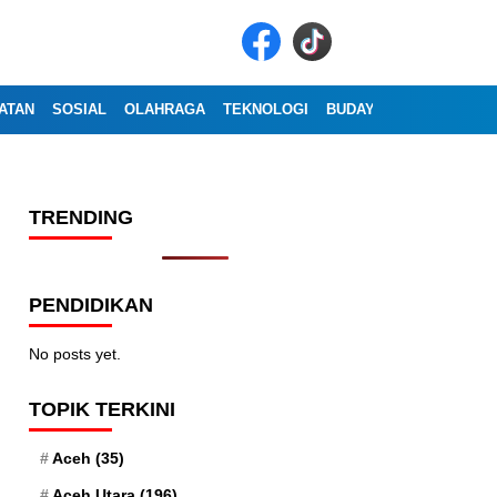
ATAN
SOSIAL
OLAHRAGA
TEKNOLOGI
BUDAYA
WISATA
OP
TRENDING
PENDIDIKAN
No posts yet.
TOPIK TERKINI
Aceh
(35)
Aceh Utara
(196)