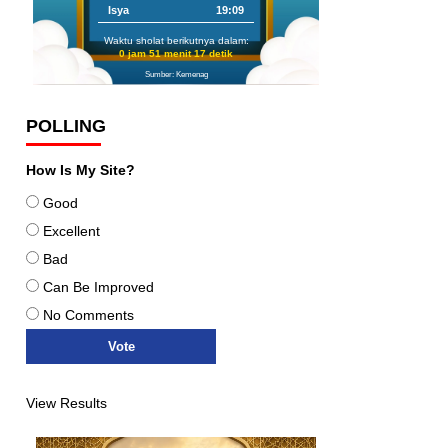
Isya
19:09
Waktu sholat berikutnya dalam:
0 jam 51 menit 16 detik
Sumber: Kemenag
POLLING
How Is My Site?
Good
Excellent
Bad
Can Be Improved
No Comments
View Results