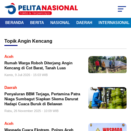
BERANDA
BERITA
NASIONAL
DAERAH
INTERNASIONAL
Topik
Angin Kencang
Aceh
Rumah Warga Roboh Diterjang Angin
Kencang di Cot Barat, Tanah Luas
Kamis, 9 Juli 2026 - 15:03 WIB
Daerah
Penyaluran BBM Terjaga, Pertamina Patra
Niaga Sumbagut Siapkan Skema Darurat
Hadapi Cuaca Buruk di Belawan
Rabu, 26 November 2025 - 10:09 WIB
Aceh
Waspada Cuaca Ekstrem, Polres Aceh