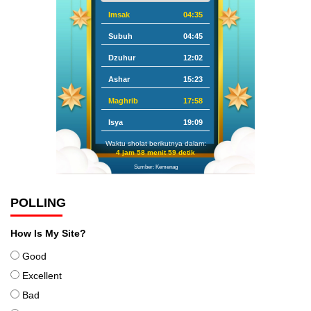
Imsak
04:35
Subuh
04:45
Dzuhur
12:02
Ashar
15:23
Maghrib
17:58
Isya
19:09
Waktu sholat berikutnya dalam:
4 jam 58 menit 59 detik
Sumber: Kemenag
POLLING
How Is My Site?
Good
Excellent
Bad