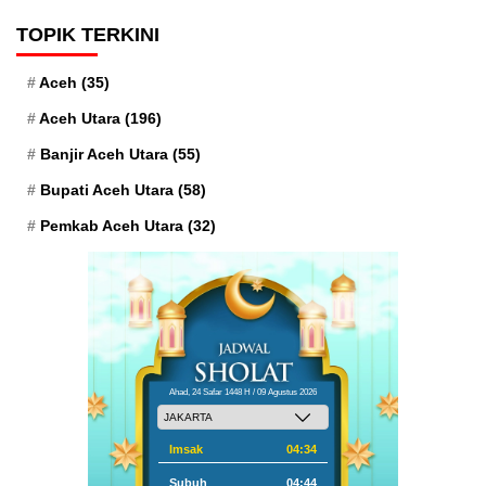
TOPIK TERKINI
Aceh
(35)
Aceh Utara
(196)
Banjir Aceh Utara
(55)
Bupati Aceh Utara
(58)
Pemkab Aceh Utara
(32)
Ahad, 24 Safar 1448 H / 09 Agustus 2026
Imsak
04:34
Subuh
04:44