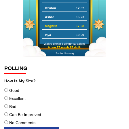
Dzuhur
12:02
Ashar
15:23
Maghrib
17:58
Isya
19:09
Waktu sholat berikutnya dalam:
0 jam 37 menit 14 detik
Sumber: Kemenag
POLLING
How Is My Site?
Good
Excellent
Bad
Can Be Improved
No Comments