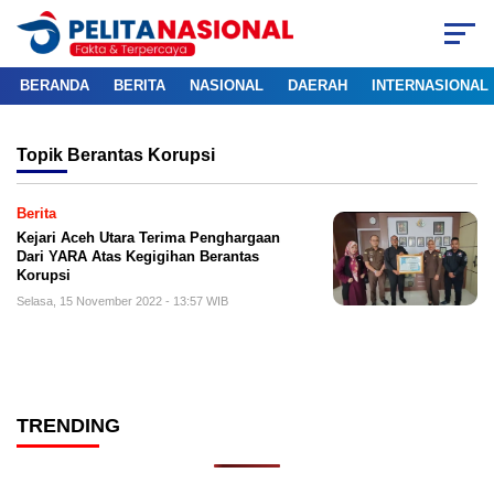
BERANDA
BERITA
NASIONAL
DAERAH
INTERNASIONAL
Topik
Berantas Korupsi
Berita
Kejari Aceh Utara Terima Penghargaan
Dari YARA Atas Kegigihan Berantas
Korupsi
Selasa, 15 November 2022 - 13:57 WIB
TRENDING