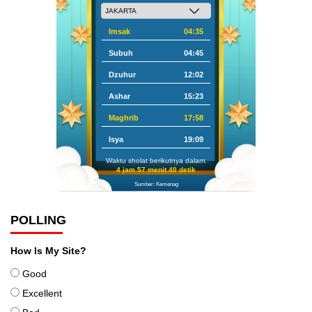
Imsak
04:35
Subuh
04:45
Dzuhur
12:02
Ashar
15:23
Maghrib
17:58
Isya
19:09
Waktu sholat berikutnya dalam:
4 jam 57 menit 39 detik
Sumber: Kemenag
POLLING
How Is My Site?
Good
Excellent