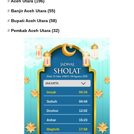
Aceh Utara
(196)
Banjir Aceh Utara
(55)
Bupati Aceh Utara
(58)
Pemkab Aceh Utara
(32)
Ahad, 24 Safar 1448 H / 09 Agustus 2026
Imsak
04:34
Subuh
04:44
Dzuhur
12:02
Ashar
15:23
Maghrib
17:58