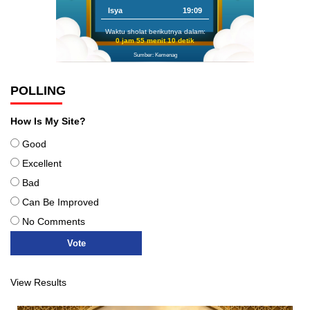
Isya
19:09
Waktu sholat berikutnya dalam:
0 jam 55 menit 10 detik
Sumber: Kemenag
POLLING
How Is My Site?
Good
Excellent
Bad
Can Be Improved
No Comments
View Results