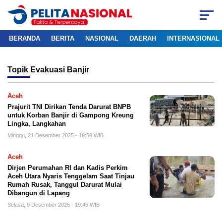
BERANDA
BERITA
NASIONAL
DAERAH
INTERNASIONAL
Topik
Evakuasi Banjir
Aceh
Prajurit TNI Dirikan Tenda Darurat BNPB
untuk Korban Banjir di Gampong Kreung
Lingka, Langkahan
Minggu, 21 Desember 2025 - 19:59 WIB
Aceh
Dirjen Perumahan RI dan Kadis Perkim
Aceh Utara Nyaris Tenggelam Saat Tinjau
Rumah Rusak, Tanggul Darurat Mulai
Dibangun di Lapang
Selasa, 9 Desember 2025 - 19:45 WIB