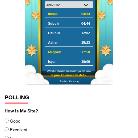
Imsak
04:34
Subuh
04:44
Dzuhur
12:02
Ashar
15:23
Maghrib
17:58
Isya
19:09
Waktu sholat berikutnya dalam:
0 jam 10 menit 25 detik
Sumber: Kemenag
POLLING
How Is My Site?
Good
Excellent