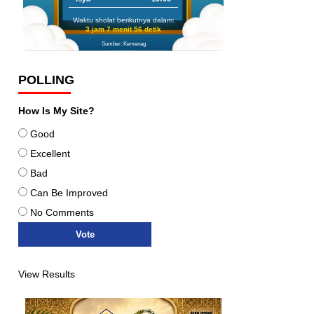
Waktu sholat berikutnya dalam:
3 jam 7 menit 55 detik
Sumber: Kemenag
POLLING
How Is My Site?
Good
Excellent
Bad
Can Be Improved
No Comments
View Results