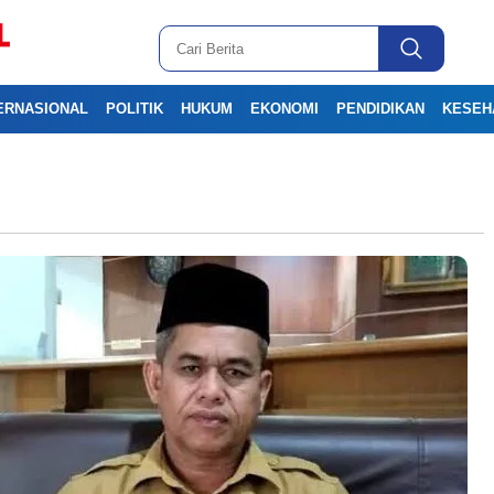
ERNASIONAL
POLITIK
HUKUM
EKONOMI
PENDIDIKAN
KESEH