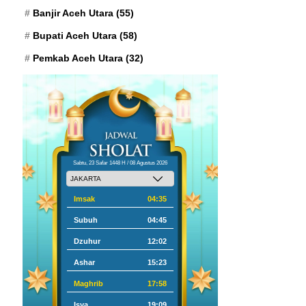
Banjir Aceh Utara
(55)
Bupati Aceh Utara
(58)
Pemkab Aceh Utara
(32)
Sabtu, 23 Safar 1448 H / 08 Agustus 2026
Imsak
04:35
Subuh
04:45
Dzuhur
12:02
Ashar
15:23
Maghrib
17:58
Isya
19:09