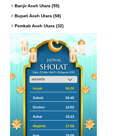
Banjir Aceh Utara
(55)
Bupati Aceh Utara
(58)
Pemkab Aceh Utara
(32)
Sabtu, 23 Safar 1448 H / 08 Agustus 2026
Imsak
04:35
Subuh
04:45
Dzuhur
12:02
Ashar
15:23
Maghrib
17:58
Isya
19:09