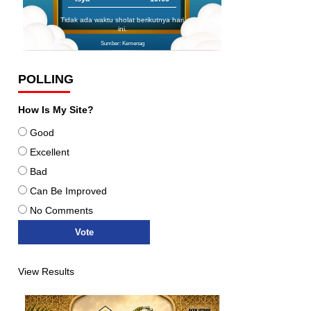
Tidak ada waktu sholat berikutnya hari
ini.
Sumber: Kemenag
POLLING
How Is My Site?
Good
Excellent
Bad
Can Be Improved
No Comments
View Results