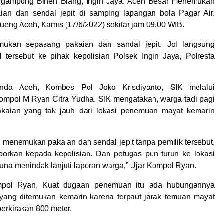
a gampong Bineh Blang, Ingin Jaya, Aceh Besar menemukan
ian dan sendal jepit di samping lapangan bola Pagar Air,
rueng Aceh, Kamis (17/6/2022) sekitar jam 09.00 WIB.
ukan sepasang pakaian dan sandal jepit. Jol langsung
 tersebut ke pihak kepolisian Polsek Ingin Jaya, Polresta
anda Aceh, Kombes Pol Joko Krisdiyanto, SIK melalui
ompol M Ryan Citra Yudha, SIK mengatakan, warga tadi pagi
aian yang tak jauh dari lokasi penemuan mayat kemarin
h menemukan pakaian dan sendal jepit tanpa pemilik tersebut,
orkan kepada kepolisian. Dan petugas pun turun ke lokasi
una menindak lanjuti laporan warga,” Ujar Kompol Ryan.
mpol Ryan, Kuat dugaan penemuan itu ada hubungannya
yang ditemukan kemarin karena terpaut jarak temuan mayat
erkirakan 800 meter.