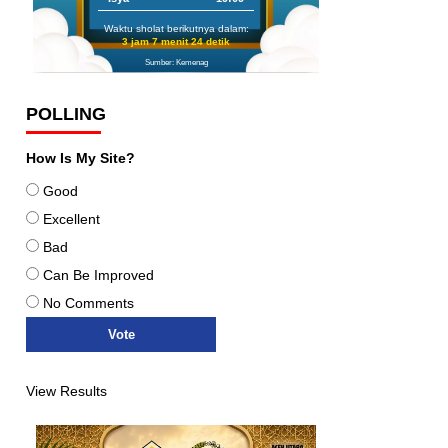
Waktu sholat berikutnya dalam:
3 jam 7 menit 23 detik
Sumber: Kemenag
POLLING
How Is My Site?
Good
Excellent
Bad
Can Be Improved
No Comments
View Results