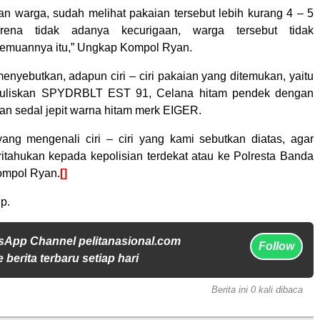
gan warga, sudah melihat pakaian tersebut lebih kurang 4 – 5
arena tidak adanya kecurigaan, warga tersebut tidak
emuannya itu,” Ungkap Kompol Ryan.
nyebutkan, adapun ciri – ciri pakaian yang ditemukan, yaitu
rtuliskan SPYDRBLT EST 91, Celana hitam pendek dengan
n sedal jepit warna hitam merk EIGER.
ang mengenali ciri – ciri yang kami sebutkan diatas, agar
tahukan kepada kepolisian terdekat atau ke Polresta Banda
ompol Ryan.
[]
p.
sApp Channel pelitanasional.com
Follow
 berita terbaru setiap hari
Berita ini 0 kali dibaca