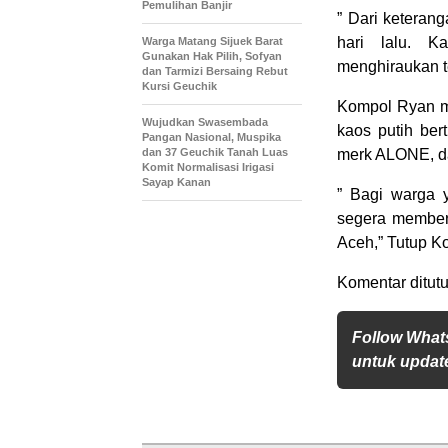
Pemulihan Banjir
” Dari keteran
hari lalu. K
Warga Matang Sijuek Barat
Gunakan Hak Pilih, Sofyan
menghiraukan t
dan Tarmizi Bersaing Rebut
Kursi Geuchik
Kompol Ryan me
Wujudkan Swasembada
kaos putih be
Pangan Nasional, Muspika
dan 37 Geuchik Tanah Luas
merk ALONE, da
Komit Normalisasi Irigasi
Sayap Kanan
” Bagi warga y
segera memberi
Aceh,” Tutup K
Komentar ditutu
Follow What
untuk update