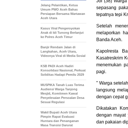
Jol (38) Warg
Jelang Pelantikan, Ketua
sepasang paka
Umum PWO Aceh Bahas
Persiapan Bersama Wartawan
tepatnya tepi K
Aceh Utara
Setelah menem
Kasus Viral Pengeroyokan
melaporkan hal
Anak di Idi Tunong Berlanjut
ke Polres Aceh Timur
Banda Aceh.
Banjir Rendam Jalan di
Kapolresta B
Langkahan, Aceh Utara,
Videonya Viral di Media Sosial
Kasatreskrim K
menemukan pak
KSB PADI Aceh Hadiri
Konsolidasi Nasional, Perkuat
pagi.
Soliditas Hadapi Pemilu 2029
” Warga setela
MUSPIKA Tanah Luas Terima
Audiensi Warga Tanjong
langsung melap
Mesjid, Komitmen Kawal
dengan cepat g
Penyelesaian Persoalan Desa
Sesuai Regulasi
Dikatakan Ko
Wakil Bupati Aceh Utara
dengan mayat 
Pimpin Rapat Evaluasi
Huntara dan Penanganan
dan pakaian dip
Masa Transisi Darurat