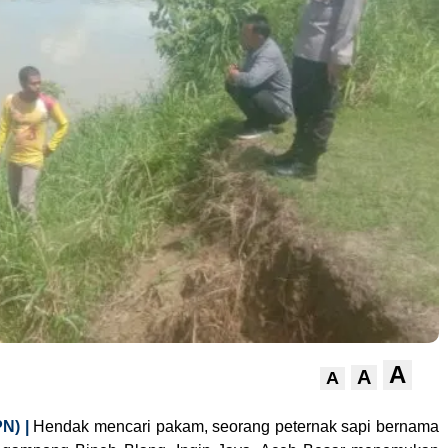
A
A
A
N) |
Hendak mencari pakam, seorang peternak sapi bernama