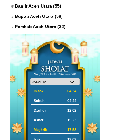
Banjir Aceh Utara
(55)
Bupati Aceh Utara
(58)
Pemkab Aceh Utara
(32)
Ahad, 24 Safar 1448 H / 09 Agustus 2026
Imsak
04:34
Subuh
04:44
Dzuhur
12:02
Ashar
15:23
Maghrib
17:58
Isya
19:09