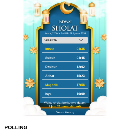
Jum'at, 22 Safar 1448 H / 07 Agustus 2026
Imsak
04:35
Subuh
04:45
Dzuhur
12:02
Ashar
15:23
Maghrib
17:58
Isya
19:09
Waktu sholat berikutnya dalam:
1 jam 21 menit 44 detik
Sumber: Kemenag
POLLING