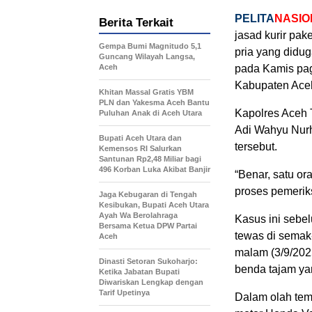
PELITA
NASIO
Berita Terkait
jasad kurir pak
Gempa Bumi Magnitudo 5,1
pria yang didu
Guncang Wilayah Langsa,
Aceh
pada Kamis pagi
Kabupaten Aceh
Khitan Massal Gratis YBM
PLN dan Yakesma Aceh Bantu
Kapolres Aceh T
Puluhan Anak di Aceh Utara
Adi Wahyu Nurh
Bupati Aceh Utara dan
tersebut.
Kemensos RI Salurkan
Santunan Rp2,48 Miliar bagi
496 Korban Luka Akibat Banjir
“Benar, satu o
proses pemeriks
Jaga Kebugaran di Tengah
Kesibukan, Bupati Aceh Utara
Ayah Wa Berolahraga
Kasus ini sebe
Bersama Ketua DPW Partai
tewas di sema
Aceh
malam (3/9/2025
Dinasti Setoran Sukoharjo:
benda tajam y
Ketika Jabatan Bupati
Diwariskan Lengkap dengan
Tarif Upetinya
Dalam olah tem