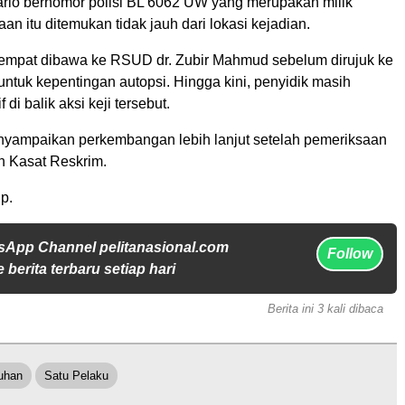
rio bernomor polisi BL 6062 UW yang merupakan milik
an itu ditemukan tidak jauh dari lokasi kejadian.
empat dibawa ke RSUD dr. Zubir Mahmud sebelum dirujuk ke
tuk kepentingan autopsi. Hingga kini, penyidik masih
di balik aksi keji tersebut.
yampaikan perkembangan lebih lanjut setelah pemeriksaan
h Kasat Reskrim.
p.
sApp Channel pelitanasional.com
Follow
 berita terbaru setiap hari
Berita ini 3 kali dibaca
uhan
Satu Pelaku