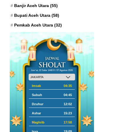
Banjir Aceh Utara
(55)
Bupati Aceh Utara
(58)
Pemkab Aceh Utara
(32)
Jum'at, 22 Safar 1448 H / 07 Agustus 2026
Imsak
04:35
Subuh
04:45
Dzuhur
12:02
Ashar
15:23
Maghrib
17:58
Isya
19:09