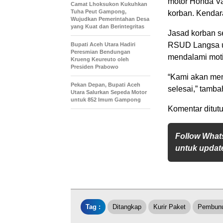
motor Honda Va
Camat Lhoksukon Kukuhkan
Tuha Peut Gampong,
korban. Kendara
Wujudkan Pemerintahan Desa
yang Kuat dan Berintegritas
Jasad korban s
RSUD Langsa un
Bupati Aceh Utara Hadiri
Peresmian Bendungan
mendalami motif 
Krueng Keureuto oleh
Presiden Prabowo
“Kami akan men
Pekan Depan, Bupati Aceh
selesai,” tamba
Utara Salurkan Sepeda Motor
untuk 852 Imum Gampong
Komentar ditutu
Follow What
untuk update
Tag :
Ditangkap
Kurir Paket
Pembun