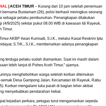
NAL
| ACEH TIMUR
– Kurang dari 10 jam setelah penemuan
et bernama Bustamam (26), polisi berhasil meringkus seorang
ga sebagai pelaku pembunuhan. Penangkapan dilakukan
 (4/9/2025) sekitar pukul 08.00 WIB di kawasan Idi Rayeuk,
 Timur.
imur AKBP Irwan Kurniadi, S.I.K., melalui Kasat Reskrim Iptu
idayat, S.TrK., S.I.K., membenarkan adanya penangkapan
rang terduga pelaku sudah diamankan. Saat ini masih dalam
aan lebih lanjut di Polres Aceh Timur,” ujarnya.
lumnya menghebohkan warga setelah korban ditemukan
k-semak Desa Gampong Jalan, Kecamatan Idi Rayeuk, Rabu
). Korban mengalami luka parah di bagian leher akibat
ang menyebabkan pendarahan hebat.
pat kejadian perkara, petugas turut mengamankan sepeda