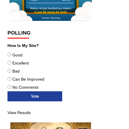
Waktu sholat berikutnya dalam:
4 jam 56 menit 41 detik
Sumber: Kemenag
POLLING
How Is My Site?
Good
Excellent
Bad
Can Be Improved
No Comments
View Results