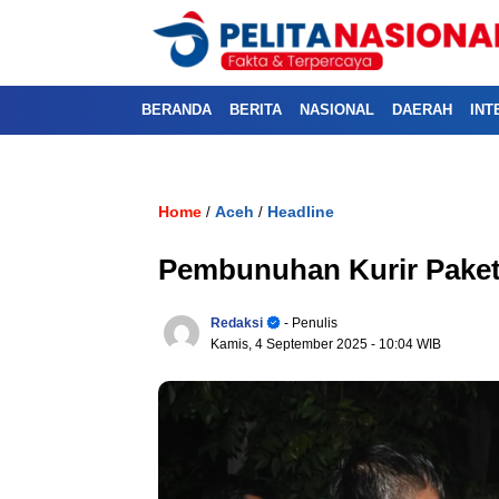
BERANDA
BERITA
NASIONAL
DAERAH
INT
Home
Aceh
Headline
/
/
Pembunuhan Kurir Paket,
Redaksi
- Penulis
Kamis, 4 September 2025
- 10:04 WIB