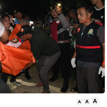
A
A
A