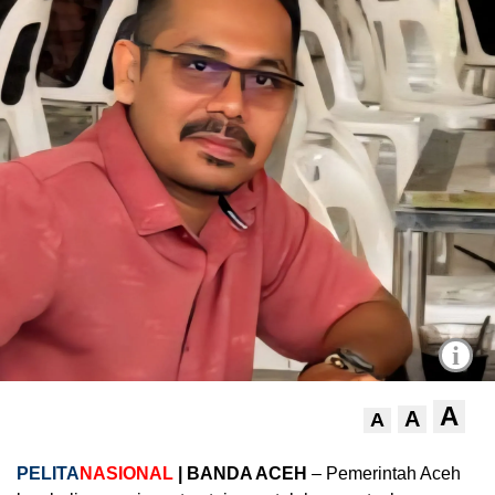
i
A
A
A
PELITA
NASIONAL
| BANDA ACEH
– Pemerintah Aceh