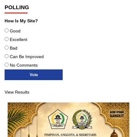
POLLING
How Is My Site?
Good
Excellent
Bad
Can Be Improved
No Comments
View Results