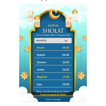
Jum'at, 22 Safar 1448 H / 07 Agustus 2026
Imsak
04:35
Subuh
04:45
Dzuhur
12:02
Ashar
15:23
Maghrib
17:58
Isya
19:09
Waktu sholat berikutnya dalam:
5 jam 5 menit 31 detik
Sumber: Kemenag