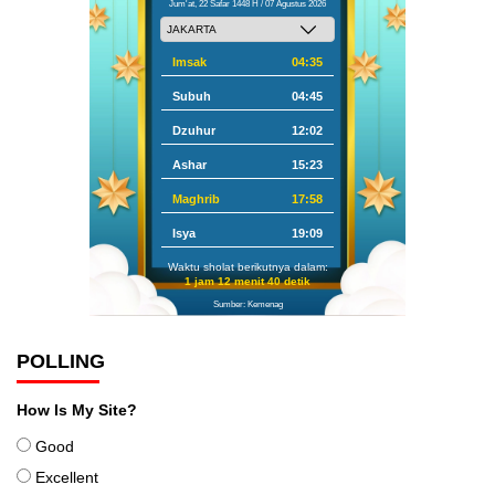
Jum'at, 22 Safar 1448 H / 07 Agustus 2026
Imsak
04:35
Subuh
04:45
Dzuhur
12:02
Ashar
15:23
Maghrib
17:58
Isya
19:09
Waktu sholat berikutnya dalam:
1 jam 12 menit 39 detik
Sumber: Kemenag
POLLING
How Is My Site?
Good
Excellent