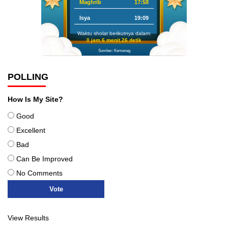
Maghrib
17:58
Isya
19:09
Waktu sholat berikutnya dalam:
0 jam 6 menit 25 detik
Sumber: Kemenag
POLLING
How Is My Site?
Good
Excellent
Bad
Can Be Improved
No Comments
View Results