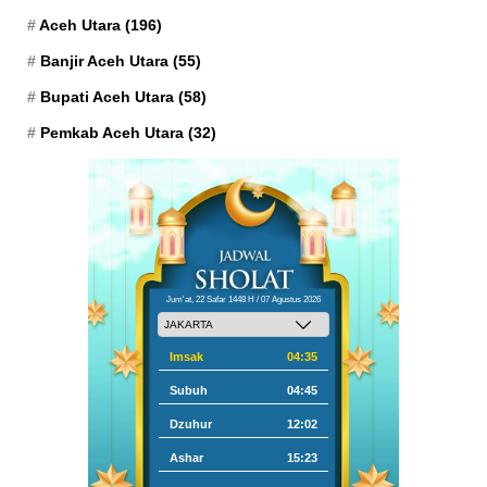
Aceh Utara
(196)
Banjir Aceh Utara
(55)
Bupati Aceh Utara
(58)
Pemkab Aceh Utara
(32)
Jum'at, 22 Safar 1448 H / 07 Agustus 2026
Imsak
04:35
Subuh
04:45
Dzuhur
12:02
Ashar
15:23