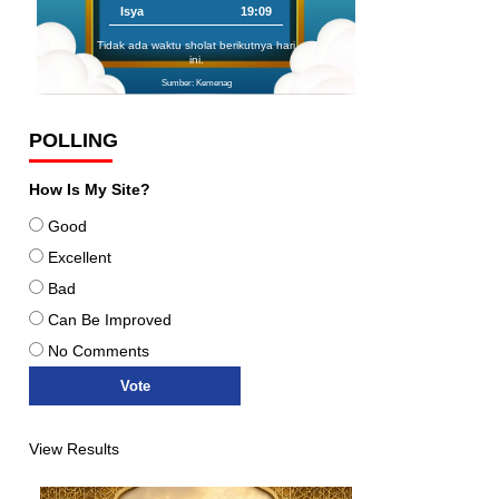
Isya
19:09
Tidak ada waktu sholat berikutnya hari
ini.
Sumber: Kemenag
POLLING
How Is My Site?
Good
Excellent
Bad
Can Be Improved
No Comments
View Results