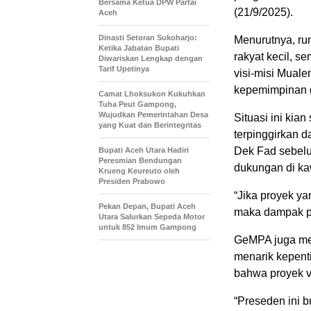
Bersama Ketua DPW Partai
(21/9/2025).
Aceh
Dinasti Setoran Sukoharjo:
Menurutnya, ru
Ketika Jabatan Bupati
rakyat kecil, 
Diwariskan Lengkap dengan
Tarif Upetinya
visi-misi Muale
kepemimpinan 
Camat Lhoksukon Kukuhkan
Tuha Peut Gampong,
Wujudkan Pemerintahan Desa
Situasi ini kia
yang Kuat dan Berintegritas
terpinggirkan 
Dek Fad sebelu
Bupati Aceh Utara Hadiri
Peresmian Bendungan
dukungan di ka
Krueng Keureuto oleh
Presiden Prabowo
“Jika proyek yan
Pekan Depan, Bupati Aceh
maka dampak pol
Utara Salurkan Sepeda Motor
untuk 852 Imum Gampong
GeMPA juga men
menarik kepent
bahwa proyek vit
“Preseden ini 