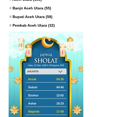
Banjir Aceh Utara
(55)
Bupati Aceh Utara
(58)
Pemkab Aceh Utara
(32)
Sabtu, 23 Safar 1448 H / 08 Agustus 2026
Imsak
04:35
Subuh
04:45
Dzuhur
12:02
Ashar
15:23
Maghrib
17:58