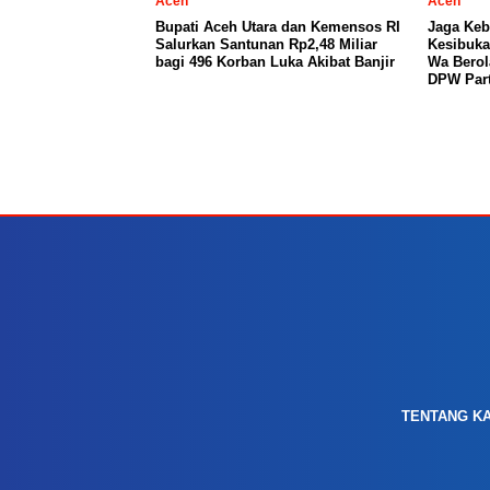
Aceh
Aceh
Bupati Aceh Utara dan Kemensos RI
Jaga Keb
Salurkan Santunan Rp2,48 Miliar
Kesibuka
bagi 496 Korban Luka Akibat Banjir
Wa Berol
DPW Part
TENTANG K