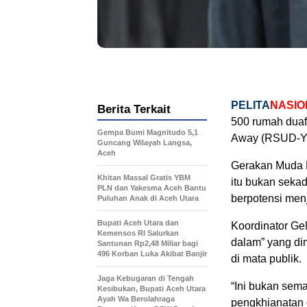
PELITA
NASIO
Berita Terkait
500 rumah duafa
Gempa Bumi Magnitudo 5,1
Away (RSUD-YA)
Guncang Wilayah Langsa,
Aceh
Gerakan Muda P
Khitan Massal Gratis YBM
itu bukan sekada
PLN dan Yakesma Aceh Bantu
berpotensi men
Puluhan Anak di Aceh Utara
Bupati Aceh Utara dan
Koordinator Ge
Kemensos RI Salurkan
dalam” yang di
Santunan Rp2,48 Miliar bagi
496 Korban Luka Akibat Banjir
di mata publik.
Jaga Kebugaran di Tengah
“Ini bukan sema
Kesibukan, Bupati Aceh Utara
Ayah Wa Berolahraga
pengkhianatan d