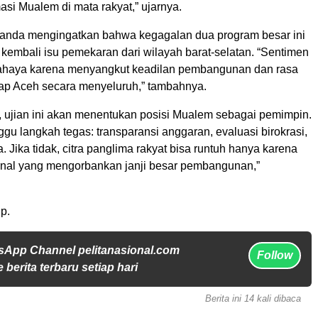
asi Mualem di mata rakyat,” ujarnya.
iyanda mengingatkan bahwa kegagalan dua program besar ini
kembali isu pemekaran dari wilayah barat-selatan. “Sentimen
bahaya karena menyangkut keadilan pembangunan dan rasa
dap Aceh secara menyeluruh,” tambahnya.
 ujian ini akan menentukan posisi Mualem sebagai pemimpin.
u langkah tegas: transparansi anggaran, evaluasi birokrasi,
a. Jika tidak, citra panglima rakyat bisa runtuh hanya karena
rnal yang mengorbankan janji besar pembangunan,”
p.
sApp Channel pelitanasional.com
Follow
 berita terbaru setiap hari
Berita ini 14 kali dibaca