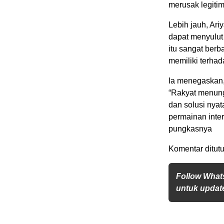
merusak legitim
Lebih jauh, Ar
dapat menyulut 
itu sangat ber
memiliki terha
Ia menegaskan,
“Rakyat menungg
dan solusi nyat
permainan inte
pungkasnya
Komentar ditutu
Follow What
untuk update