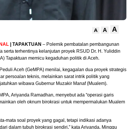
A
A
A
NAL
| TAPAKTUAN
– Polemik pembatalan pembangunan
 serta terhentinya kelanjutan proyek RSUD Dr. H. Yuliddin
 Tapaktuan memicu kegaduhan politik di Aceh.
eduli Aceh (GeMPA) menilai, kegagalan dua proyek strategis
r persoalan teknis, melainkan sarat intrik politik yang
jatuhkan wibawa Gubernur Muzakir Manaf (Mualem).
MPA, Ariyanda Ramadhan, menyebut ada “operasi garis
mainkan oleh oknum birokrasi untuk mempermalukan Mualem
ta-mata soal proyek yang gagal, tetapi indikasi adanya
ari dalam tubuh birokrasi sendiri,” kata Ariyanda, Minggu