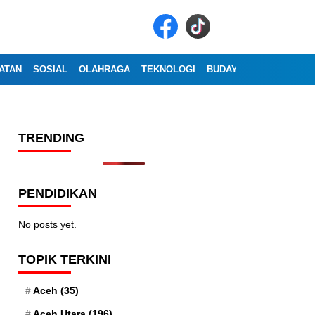
ATAN
SOSIAL
OLAHRAGA
TEKNOLOGI
BUDAYA
WISATA
OP
TRENDING
PENDIDIKAN
No posts yet.
TOPIK TERKINI
Aceh
(35)
Aceh Utara
(196)