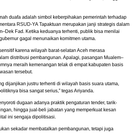
mah duafa adalah simbol keberpihakan pemerintah terhadap
sementara RSUD-YA Tapaktuan merupakan janji strategis dalam
m–Dek Fad. Ketika keduanya terhenti, publik bisa menilai
gubernur gagal menunaikan komitmen utama.
n sensitif karena wilayah barat-selatan Aceh merasa
dalam distribusi pembangunan. Apalagi, pasangan Mualem–
mnya meraih kemenangan telak di empat kabupaten basis
wasan tersebut.
g dijanjikan justru terhenti di wilayah basis suara utama,
itiknya bisa sangat serius,” tegas Ariyanda.
yoroti dugaan adanya praktik pengaturan tender, tarik-
ingan, hingga jual-beli jabatan yang memperkuat kesan
al ini sengaja dipolitisasi.
bukan sekadar membatalkan pembangunan, tetapi juga