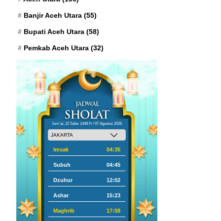
Banjir Aceh Utara
(55)
Bupati Aceh Utara
(58)
Pemkab Aceh Utara
(32)
Jum'at, 22 Safar 1448 H / 07 Agustus 2026
Imsak
04:35
Subuh
04:45
Dzuhur
12:02
Ashar
15:23
Maghrib
17:58