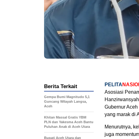
PELITA
NASIO
Berita Terkait
Asosiasi Penam
Gempa Bumi Magnitudo 5,1
Hanzirwansyah
Guncang Wilayah Langsa,
Aceh
Gubernur Aceh 
yang marak di 
Khitan Massal Gratis YBM
PLN dan Yakesma Aceh Bantu
Menurutnya, ke
Puluhan Anak di Aceh Utara
juga momentum 
Bupati Aceh Utara dan