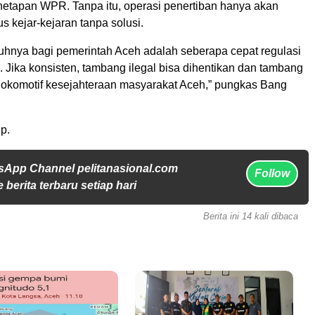
netapan WPR. Tanpa itu, operasi penertiban hanya akan
us kejar-kejaran tanpa solusi.
uhnya bagi pemerintah Aceh adalah seberapa cepat regulasi
n. Jika konsisten, tambang ilegal bisa dihentikan dan tambang
 lokomotif kesejahteraan masyarakat Aceh,” pungkas Bang
p.
sApp Channel pelitanasional.com
Follow
 berita terbaru setiap hari
Berita ini 14 kali dibaca