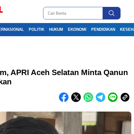
ERNASIONAL
POLITIK
HUKUM
EKONOMI
PENDIDIKAN
KESEH
m, APRI Aceh Selatan Minta Qanun
kan