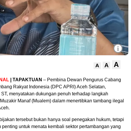
i
A
A
A
NAL
| TAPAKTUAN
– Pembina Dewan Pengurus Cabang
bang Rakyat Indonesia (DPC APRI) Aceh Selatan,
 ST, menyatakan dukungan penuh terhadap langkah
Muzakir Manaf (Mualem) dalam menertibkan tambang ilegal
Aceh.
bijakan tersebut bukan hanya soal penegakan hukum, tetapi
penting untuk menata kembali sektor pertambangan yang