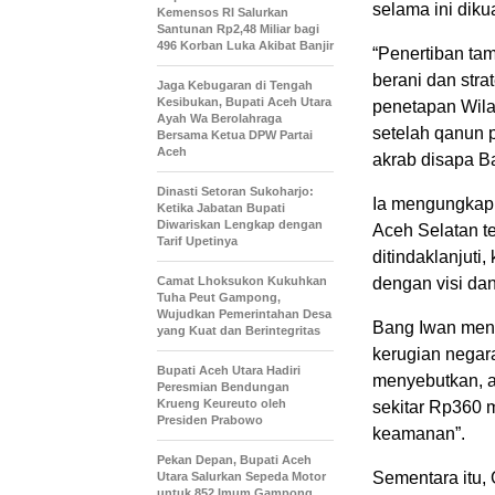
selama ini diku
Kemensos RI Salurkan
Santunan Rp2,48 Miliar bagi
496 Korban Luka Akibat Banjir
“Penertiban ta
berani dan strat
Jaga Kebugaran di Tengah
Kesibukan, Bupati Aceh Utara
penetapan Wila
Ayah Wa Berolahraga
setelah qanun 
Bersama Ketua DPW Partai
Aceh
akrab disapa B
Dinasti Setoran Sukoharjo:
Ia mengungkapk
Ketika Jabatan Bupati
Diwariskan Lengkap dengan
Aceh Selatan t
Tarif Upetinya
ditindaklanjuti
Camat Lhoksukon Kukuhkan
dengan visi da
Tuha Peut Gampong,
Wujudkan Pemerintahan Desa
Bang Iwan men
yang Kuat dan Berintegritas
kerugian negar
Bupati Aceh Utara Hadiri
menyebutkan, al
Peresmian Bendungan
Krueng Keureuto oleh
sekitar Rp360 
Presiden Prabowo
keamanan”.
Pekan Depan, Bupati Aceh
Sementara itu,
Utara Salurkan Sepeda Motor
untuk 852 Imum Gampong