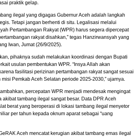
asai praktik gelap.
mbang ilegal yang digagas Gubernur Aceh adalah langkah
egis. Tetapi jangan berhenti di situ. Legalisasi melalui
yah Pertambangan Rakyat (WPR) harus segera dipercepat
pertambangan rakyat disahkan,” tegas Hanzirwansyah yang
ang Iwan, Jumat (26/9/2025).
an, pihaknya sudah melakukan koordinasi dengan Bupati
erkait usulan pembentukan WPR. “Insya Allah akan
, karena fasilitasi perizinan pertambangan rakyat sangat sesuai
n misi Pemkab Aceh Selatan periode 2025-2030,” ujarnya.
ambahkan, percepatan WPR menjadi mendesak mengingat
a akibat tambang ilegal sangat besar. Data DPR Aceh
at berat yang beroperasi di lokasi tambang ilegal menyetor
miliar per tahun kepada oknum aparat sebagai “uang
 GeRAK Aceh mencatat kerugian akibat tambang emas ilegal