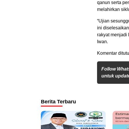
qanun serta pe
melahirkan sikl
“Ujian sesungg
ini diselesaika
rakyat menjadi
Iwan.
Komentar ditutu
Follow What
untuk update
Berita Terbaru