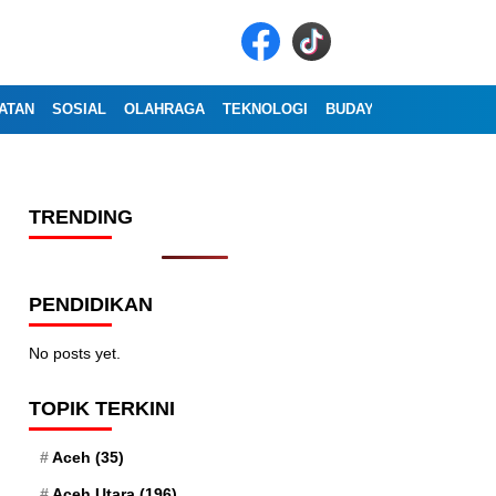
ATAN
SOSIAL
OLAHRAGA
TEKNOLOGI
BUDAYA
WISATA
OP
TRENDING
PENDIDIKAN
No posts yet.
TOPIK TERKINI
Aceh
(35)
Aceh Utara
(196)