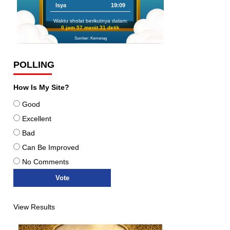
Isya
19:09
Waktu sholat berikutnya dalam:
0 jam 57 menit 29 detik
Sumber: Kemenag
POLLING
How Is My Site?
Good
Excellent
Bad
Can Be Improved
No Comments
View Results