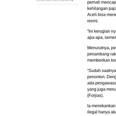
pernah mencapai
kehilangan paja
Aceh bisa mene
resmi.
“Ini kerugian n
apa-apa, sement
Menurutnya, pe
penambang raky
memberikan kon
“Sudah saatnya 
penonton. Den
ada pengawasan
yang juga meru
(Forjias).
Ia menekankan
ilegal hanya ak