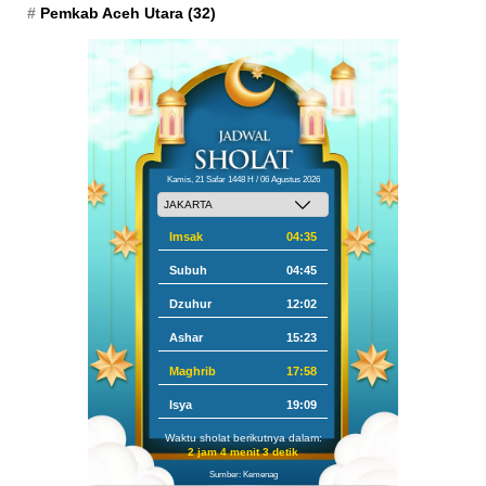
Pemkab Aceh Utara
(32)
Kamis, 21 Safar 1448 H / 06 Agustus 2026
Imsak
04:35
Subuh
04:45
Dzuhur
12:02
Ashar
15:23
Maghrib
17:58
Isya
19:09
Waktu sholat berikutnya dalam:
2 jam 4 menit 2 detik
Sumber: Kemenag