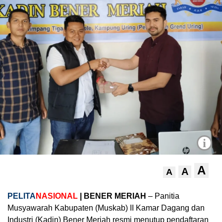
i
A
A
A
PELITA
NASIONAL
| BENER MERIAH
– Panitia
Musyawarah Kabupaten (Muskab) II Kamar Dagang dan
Industri (Kadin) Bener Meriah resmi menutup pendaftaran