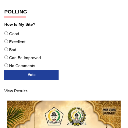
POLLING
How Is My Site?
Good
Excellent
Bad
Can Be Improved
No Comments
View Results