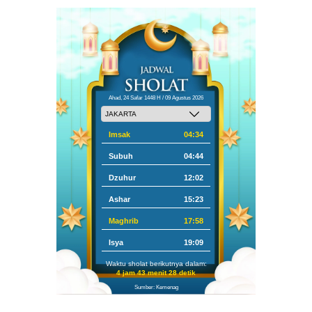
Ahad, 24 Safar 1448 H / 09 Agustus 2026
Imsak
04:34
Subuh
04:44
Dzuhur
12:02
Ashar
15:23
Maghrib
17:58
Isya
19:09
Waktu sholat berikutnya dalam:
4 jam 43 menit 27 detik
Sumber: Kemenag