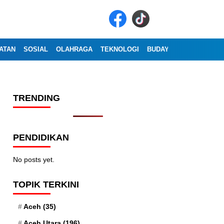
ATAN
SOSIAL
OLAHRAGA
TEKNOLOGI
BUDAYA
WISATA
OP
TRENDING
PENDIDIKAN
No posts yet.
TOPIK TERKINI
Aceh
(35)
Aceh Utara
(196)