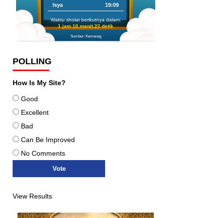
Isya
19:09
Waktu sholat berikutnya dalam:
1 jam 10 menit 20 detik
Sumber: Kemenag
POLLING
How Is My Site?
Good
Excellent
Bad
Can Be Improved
No Comments
View Results