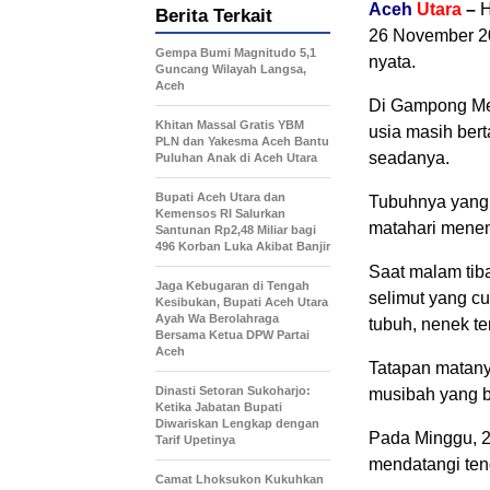
Aceh
Utara
–
H
Berita Terkait
26 November 20
Gempa Bumi Magnitudo 5,1
nyata.
Guncang Wilayah Langsa,
Aceh
Di Gampong Me
Khitan Massal Gratis YBM
usia masih bert
PLN dan Yakesma Aceh Bantu
seadanya.
Puluhan Anak di Aceh Utara
Bupati Aceh Utara dan
Tubuhnya yang r
Kemensos RI Salurkan
matahari menem
Santunan Rp2,48 Miliar bagi
496 Korban Luka Akibat Banjir
Saat malam tib
Jaga Kebugaran di Tengah
selimut yang c
Kesibukan, Bupati Aceh Utara
Ayah Wa Berolahraga
tubuh, nenek te
Bersama Ketua DPW Partai
Aceh
Tatapan matan
Dinasti Setoran Sukoharjo:
musibah yang b
Ketika Jabatan Bupati
Diwariskan Lengkap dengan
Pada Minggu, 2
Tarif Upetinya
mendatangi te
Camat Lhoksukon Kukuhkan