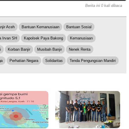
Berita ini 0 kali dibaca
njir Aceh
Bantuan Kemanusiaan
Bantuan Sosial
a Irvan SH
Kapolsek Paya Bakong
Kemanusiaan
i
Korban Banjir
Musibah Banjir
Nenek Renta
ga
Perhatian Negara
Solidaritas
Tenda Pengungsian Mandiri