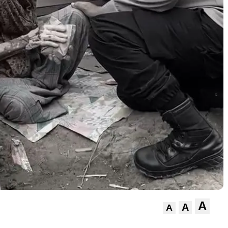
A
A
A