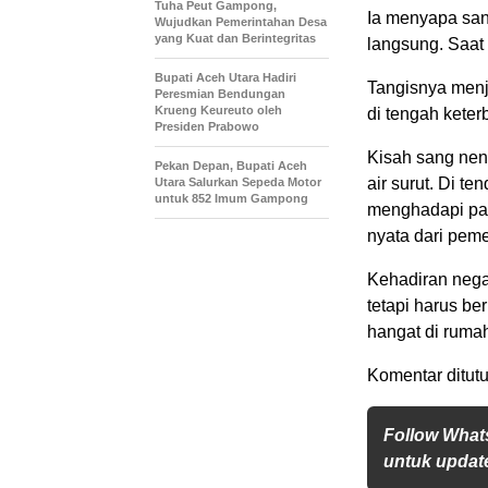
Tuha Peut Gampong,
Ia menyapa sa
Wujudkan Pemerintahan Desa
yang Kuat dan Berintegritas
langsung. Saat 
Bupati Aceh Utara Hadiri
Tangisnya menj
Peresmian Bendungan
Krueng Keureuto oleh
di tengah keter
Presiden Prabowo
Kisah sang nen
Pekan Depan, Bupati Aceh
air surut. Di t
Utara Salurkan Sepeda Motor
untuk 852 Imum Gampong
menghadapi pan
nyata dari pem
Kehadiran nega
tetapi harus b
hangat di rumah
Komentar ditutu
Follow What
untuk update