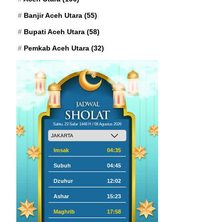
Banjir Aceh Utara
(55)
Bupati Aceh Utara
(58)
Pemkab Aceh Utara
(32)
Sabtu, 23 Safar 1448 H / 08 Agustus 2026
Imsak
04:35
Subuh
04:45
Dzuhur
12:02
Ashar
15:23
Maghrib
17:58