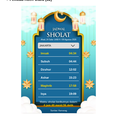
Ahad, 24 Safar 1448 H / 09 Agustus 2026
Imsak
04:34
Subuh
04:44
Dzuhur
12:02
Ashar
15:23
Maghrib
17:58
Isya
19:09
Waktu sholat berikutnya dalam:
4 jam 40 menit 56 detik
Sumber: Kemenag