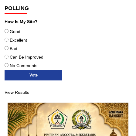
POLLING
How Is My Site?
Good
Excellent
Bad
Can Be Improved
No Comments
View Results