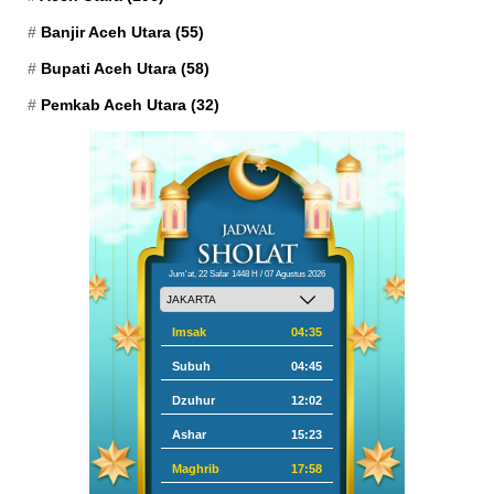
Banjir Aceh Utara
(55)
Bupati Aceh Utara
(58)
Pemkab Aceh Utara
(32)
Jum'at, 22 Safar 1448 H / 07 Agustus 2026
Imsak
04:35
Subuh
04:45
Dzuhur
12:02
Ashar
15:23
Maghrib
17:58