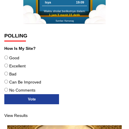
Isya
19:09
Waktu sholat berikutnya dalam:
1 jam 5 menit 14 detik
Sumber: Kemenag
POLLING
How Is My Site?
Good
Excellent
Bad
Can Be Improved
No Comments
View Results