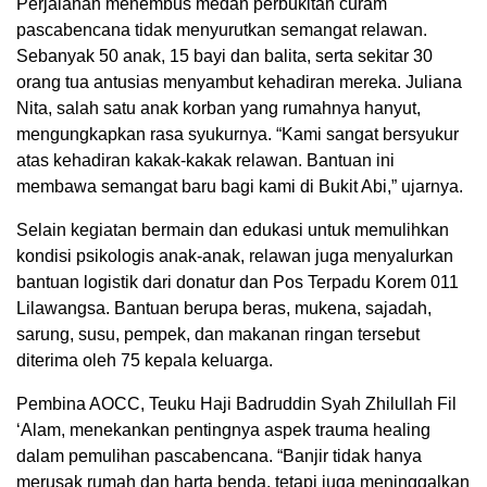
Perjalanan menembus medan perbukitan curam
pascabencana tidak menyurutkan semangat relawan.
Sebanyak 50 anak, 15 bayi dan balita, serta sekitar 30
orang tua antusias menyambut kehadiran mereka. Juliana
Nita, salah satu anak korban yang rumahnya hanyut,
mengungkapkan rasa syukurnya. “Kami sangat bersyukur
atas kehadiran kakak-kakak relawan. Bantuan ini
membawa semangat baru bagi kami di Bukit Abi,” ujarnya.
Selain kegiatan bermain dan edukasi untuk memulihkan
kondisi psikologis anak-anak, relawan juga menyalurkan
bantuan logistik dari donatur dan Pos Terpadu Korem 011
Lilawangsa. Bantuan berupa beras, mukena, sajadah,
sarung, susu, pempek, dan makanan ringan tersebut
diterima oleh 75 kepala keluarga.
Pembina AOCC, Teuku Haji Badruddin Syah Zhilullah Fil
‘Alam, menekankan pentingnya aspek trauma healing
dalam pemulihan pascabencana. “Banjir tidak hanya
merusak rumah dan harta benda, tetapi juga meninggalkan