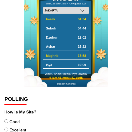
Senin, 25 Safar 1448 H / 10 Agustus 2026
Imsak
04:34
Subuh
04:44
Dzuhur
12:02
Ashar
15:22
Maghrib
17:58
Isya
19:09
Waktu sholat berikutnya dalam:
4 jam 48 menit 40 detik
Sumber: Kemenag
POLLING
How Is My Site?
Good
Excellent