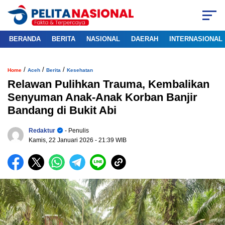
BERANDA
BERITA
NASIONAL
DAERAH
INTERNASIONAL
/
/
/
Home
Aceh
Berita
Kesehatan
Relawan Pulihkan Trauma, Kembalikan
Senyuman Anak-Anak Korban Banjir
Bandang di Bukit Abi
Redaktur
- Penulis
Kamis, 22 Januari 2026
- 21:39 WIB