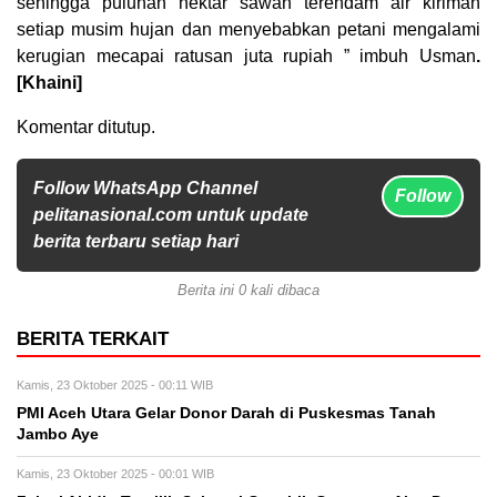
sehingga puluhan hektar sawah terendam air kiriman
setiap musim hujan dan menyebabkan petani mengalami
kerugian mecapai ratusan juta rupiah ” imbuh Usman
.
[Khaini]
Komentar ditutup.
Follow WhatsApp Channel
Follow
pelitanasional.com untuk update
berita terbaru setiap hari
Berita ini 0 kali dibaca
BERITA TERKAIT
Kamis, 23 Oktober 2025 - 00:11 WIB
PMI Aceh Utara Gelar Donor Darah di Puskesmas Tanah
Jambo Aye
Kamis, 23 Oktober 2025 - 00:01 WIB