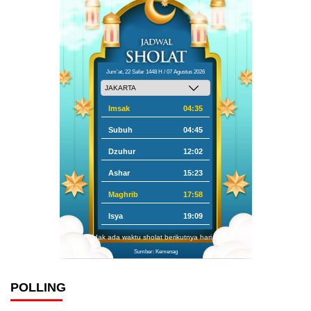
Jum'at, 22 Safar 1448 H / 07 Agustus 2026
Imsak
04:35
Subuh
04:45
Dzuhur
12:02
Ashar
15:23
Maghrib
17:58
Isya
19:09
Tidak ada waktu sholat berikutnya hari ini.
Sumber: Kemenag
POLLING