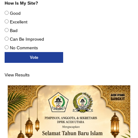
How Is My Site?
Good
Excellent
Bad
Can Be Improved
No Comments
View Results