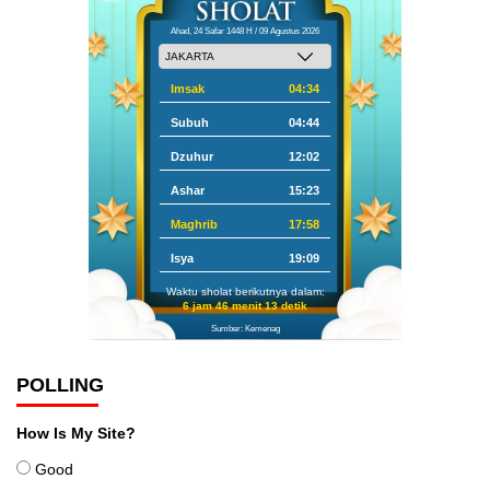
Ahad, 24 Safar 1448 H / 09 Agustus 2026
Imsak
04:34
Subuh
04:44
Dzuhur
12:02
Ashar
15:23
Maghrib
17:58
Isya
19:09
Waktu sholat berikutnya dalam:
6 jam 46 menit 12 detik
Sumber: Kemenag
POLLING
How Is My Site?
Good