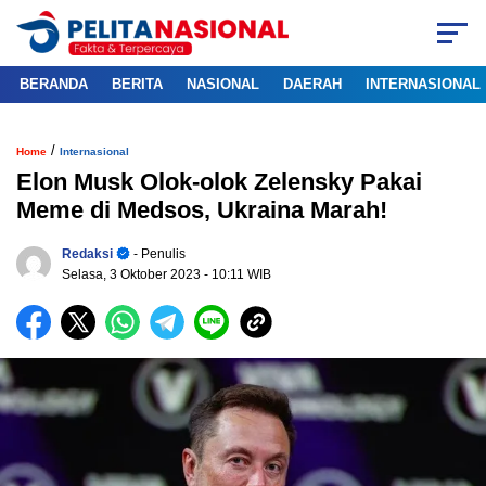
BERANDA
BERITA
NASIONAL
DAERAH
INTERNASIONAL
/
Home
Internasional
Elon Musk Olok-olok Zelensky Pakai
Meme di Medsos, Ukraina Marah!
Redaksi
- Penulis
Selasa, 3 Oktober 2023
- 10:11 WIB