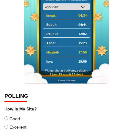
Imsak
04:34
Subuh
04:44
Dzuhur
12:02
Ashar
15:23
Maghrib
17:58
Isya
19:09
Waktu sholat berikutnya dalam:
1 jam 49 menit 28 detik
Sumber: Kemenag
POLLING
How Is My Site?
Good
Excellent