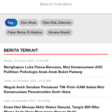
Berita ini 0 kali dibaca
Tag :
Elon Musk
Olok-Olok Zelensky
Pakai Meme Di Medsos
Ukraina Marah!
BERITA TERKAIT
Minggu, 18 Januari 2026 - 21:45 WIB
Menghapus Luka Pasca-Bencana, Misi Kemanusiaan AOC
Pulihkan Psikologis Anak-Anak Buket Padang
Jumat, 26 Desember 2025 - 13:33 WIB
Wagub Aceh Serukan Persatuan TNI–Polri–GAM dalam Misi
Kemanusiaan Pascainsiden Aceh Utara
Rabu, 24 Desember 2025 - 19:16 WIB
Enam Hari Menuju Akhir Status Darurat, Tangis 600 Ribu
Warga Aceh Utara Menunggu Negara Hadir