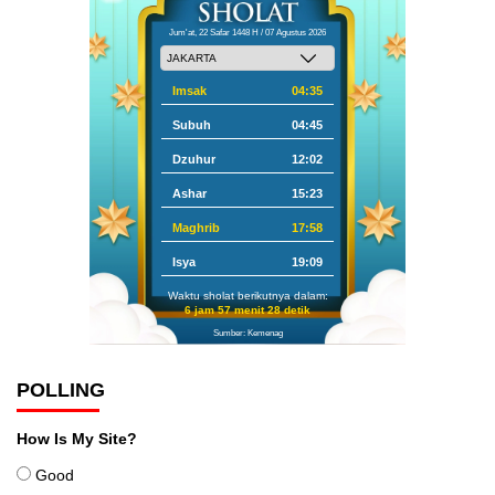
Jum'at, 22 Safar 1448 H / 07 Agustus 2026
Imsak
04:35
Subuh
04:45
Dzuhur
12:02
Ashar
15:23
Maghrib
17:58
Isya
19:09
Waktu sholat berikutnya dalam:
6 jam 57 menit 27 detik
Sumber: Kemenag
POLLING
How Is My Site?
Good