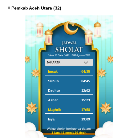
Pemkab Aceh Utara
(32)
Sabtu, 23 Safar 1448 H / 08 Agustus 2026
Imsak
04:35
Subuh
04:45
Dzuhur
12:02
Ashar
15:23
Maghrib
17:58
Isya
19:09
Waktu sholat berikutnya dalam:
3 jam 49 menit 25 detik